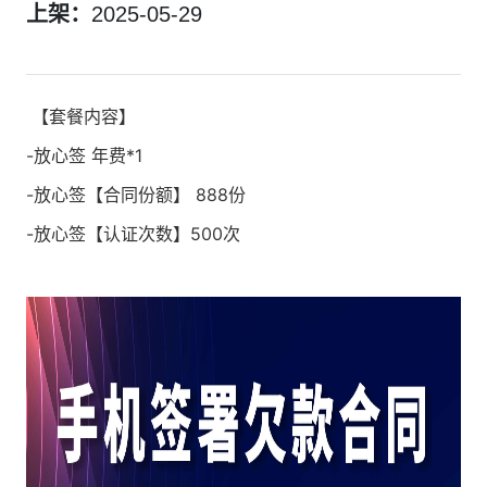
上架：
2025-05-29
【套餐内容】
-放心签 年费*1
-放心签【合同份额】 888份
-放心签【认证次数】500次